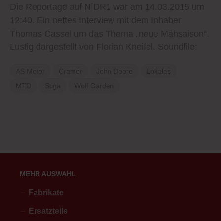
Die Reportage auf N|DR1 war am 14.03.2015 um
12:40. Ein nettes Interview mit dem Inhaber
Thomas Cassel um das Thema „neue Mähsaison“.
Lustig dargestellt von Florian Kneifel. Soundfile:
AS Motor
Cramer
John Deere
Lokales
MTD
Stiga
Wolf Garden
MEHR AUSWAHL
Fabrikate
Ersatzteile