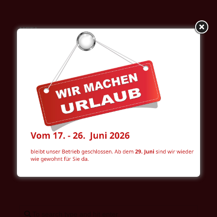
META
Anmelden
Eintrags-Feed
Kommentar-Feed
WordPress.org
Intranet
WOL