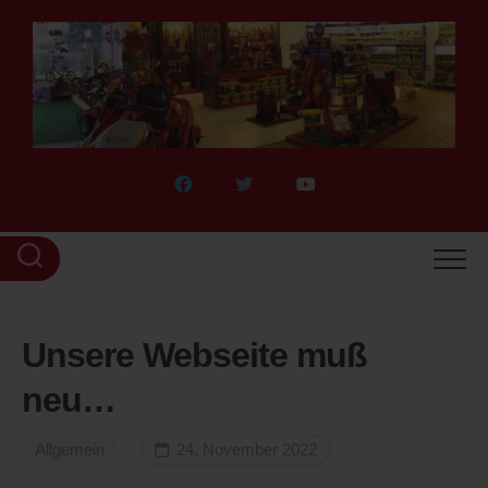
Skip
to
content
Unsere Webseite muß
neu…
Allgemein
24. November 2022