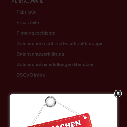
MEHR AUSWAHL
Fabrikate
Ersatzteile
Firmengeschichte
Datenschutzrichtlinie Facebookfanpage
Datenschutzerklärung
Datenschutzeinstellungen Benutzer
DSGVO Infos
BEITRAGSARCHIV