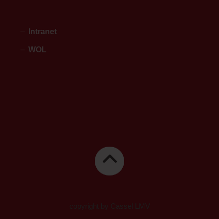
Intranet
WOL
copyright by Cassel LMV