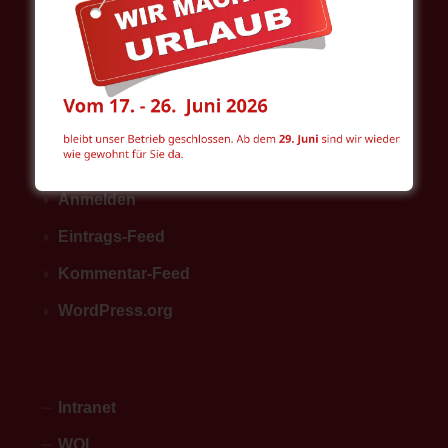
HERSTELLER
META
Anmelden
Eintrags-Feed
Kommentar-Feed
WordPress.org
Intranet
WOL