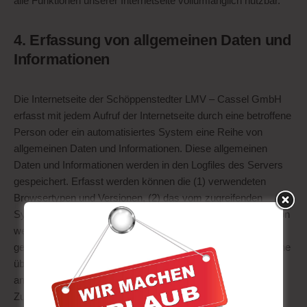
alle Funktionen unserer Internetseite vollumfänglich nutzbar.
4. Erfassung von allgemeinen Daten und
Informationen
Die Internetseite der Schöppenstedter LMV – Cassel GmbH
erfasst mit jedem Aufruf der Internetseite durch eine betroffene
Person oder ein automatisiertes System eine Reihe von
allgemeinen Daten und Informationen. Diese allgemeinen
Daten und Informationen werden in den Logfiles des Servers
gespeichert. Erfasst werden können die (1) verwendeten
Browsertypen und Versionen, (2) das vom zugreifenden
System verwendete Betriebssystem, (3) die Internetseite, von
welcher ein zugreifendes System auf unsere Internetseite
gelangt (sogenannte Referrer), (4) die Unterwebseiten, welche
über ein zugreifendes System auf unserer Internetseite
angesteuert werden, (5) das Datum und die Uhrzeit eines
Zugriffs auf die Internetseite, (6) eine Internet-Protokoll-