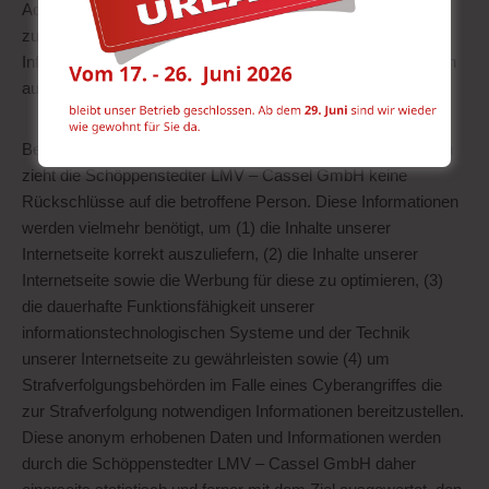
Adresse (IP-Adresse), (7) der Internet-Service-Provider des
zugreifenden Systems und (8) sonstige ähnliche Daten und
Informationen, die der Gefahrenabwehr im Falle von Angriffen
auf unsere informationstechnologischen Systeme dienen.
Bei der Nutzung dieser allgemeinen Daten und Informationen
zieht die Schöppenstedter LMV – Cassel GmbH keine
Rückschlüsse auf die betroffene Person. Diese Informationen
werden vielmehr benötigt, um (1) die Inhalte unserer
Internetseite korrekt auszuliefern, (2) die Inhalte unserer
Internetseite sowie die Werbung für diese zu optimieren, (3)
die dauerhafte Funktionsfähigkeit unserer
informationstechnologischen Systeme und der Technik
unserer Internetseite zu gewährleisten sowie (4) um
Strafverfolgungsbehörden im Falle eines Cyberangriffes die
zur Strafverfolgung notwendigen Informationen bereitzustellen.
Diese anonym erhobenen Daten und Informationen werden
durch die Schöppenstedter LMV – Cassel GmbH daher