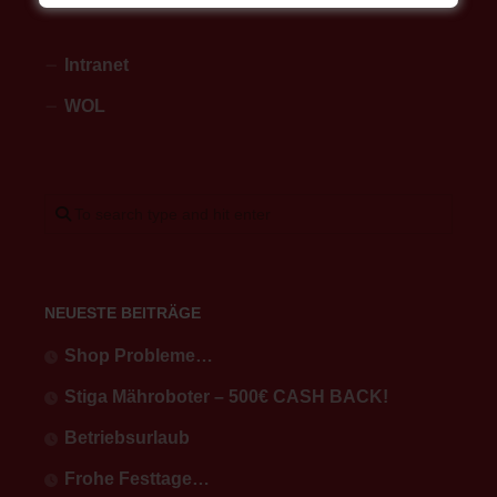
Intranet
WOL
NEUESTE BEITRÄGE
Shop Probleme…
Stiga Mähroboter – 500€ CASH BACK!
Betriebsurlaub
Frohe Festtage…