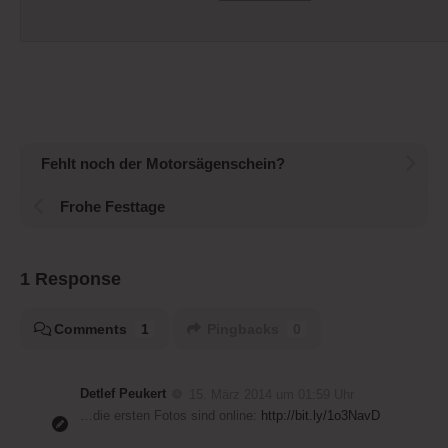
Fehlt noch der Motorsägenschein?
Frohe Festtage
1 Response
Comments
1
Pingbacks
0
Detlef Peukert
15. März 2014 um 01:59 Uhr
…die ersten Fotos sind online:
http://bit.ly/1o3NavD