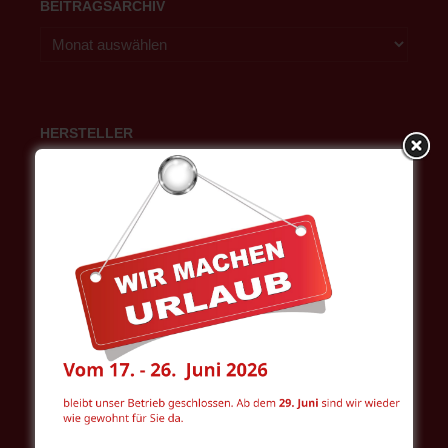
BEITRAGSARCHIV
HERSTELLER
META
Anmelden
Eintrags-Feed
Kommentar-Feed
WordPress.org