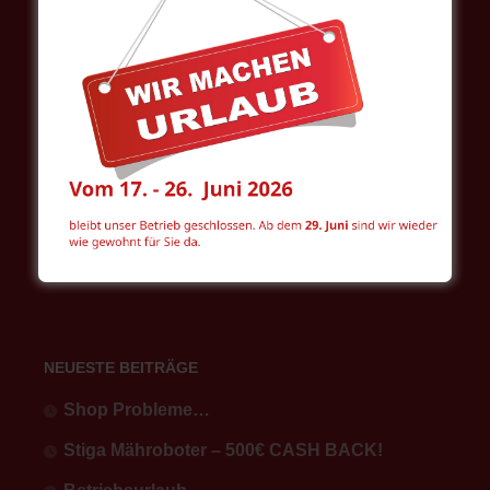
WordPress.org
Intranet
WOL
NEUESTE BEITRÄGE
Shop Probleme…
Stiga Mähroboter – 500€ CASH BACK!