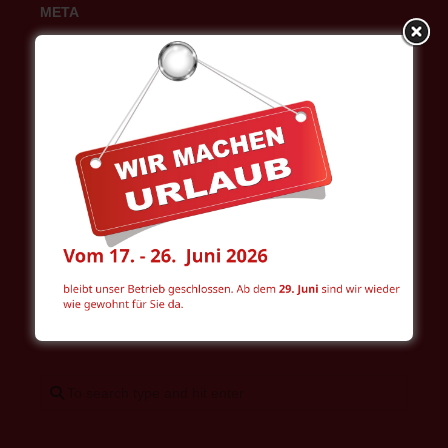
META
Anmelden
Eintrags-Feed
Kommentar-Feed
WordPress.org
Intranet
WOL