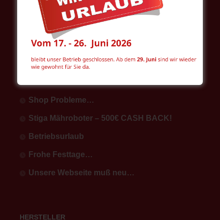
NEUESTE BEITRÄGE
Shop Probleme…
Stiga Mähroboter – 500€ CASH BACK!
Betriebsurlaub
Frohe Festtage…
Unsere Webseite muß neu…
HERSTELLER