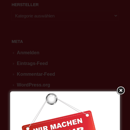
HERSTELLER
META
Anmelden
Eintrags-Feed
Kommentar-Feed
WordPress.org
Intranet
WOL