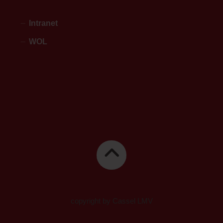
Intranet
WOL
copyright by Cassel LMV